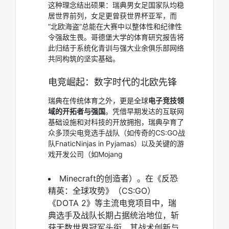
这种理念结出硕果：瑞典男女足国家队均稳
居世界前列，女足更曾获世界杯亚军，而
“北欧海盗”总能在大赛中以整体性和纪律性
令强敌生畏。哥德堡大学的体育研究报告将
此归结于系统化青训与强大业余俱乐部网络
共同构筑的坚实基础。
电竞崛起：数字时代的北欧先锋
瑞典在传统体育之外，更是全球
电子竞技领
域的开拓者与强国
。凭借早期发达的互联网
基础设施和对科技的开放拥抱，瑞典孕育了
众多顶尖电竞选手战队（如传奇的CS:GO战
队FnaticNinjas in Pyjamas）以及关键的游
戏开发公司（如Mojang
Minecraft的创造者）。在《反恐
精英：全球攻势》（CS:GO）
《DOTA 2》等主流电竞项目中，瑞
典选手及战队长期占据统治地位，斩
获无数世界冠军头衔，其战术创新与