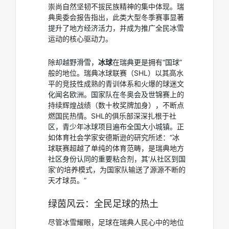
崇尚自然坚韧不拔民族精神的集中体现。瑞
典奥委会报告指出，此类大型冬季赛事显著
提升了地方经济活力，并成为推广全民冰雪
运动的核心驱动力。
除却越野滑雪，
冰球
在瑞典更是拥有“国球”
般的地位。瑞典冰球联赛（SHL）以其高水
平的竞技性成熟的青训体系和火爆的球迷文
化闻名欧洲。国家队在冬奥会及世锦赛上的
持续辉煌战绩（数十枚奖牌加身），不断点
燃国民热情。SHL的俱乐部深深扎根于社
区，青少年冰球项目遍布全国大小城镇。正
如体育社会学家安德斯逊的研究所述：“冰
球联赛超越了单纯的体育范畴，是瑞典地方
社区身份认同的重要粘合剂，其‘从社区到国
家’的培养模式，为国家队输送了源源不断的
天才球员。”
绿茵风云：全民足球的热土
尽管冰雪耀眼，足球在瑞典人民心中的地位