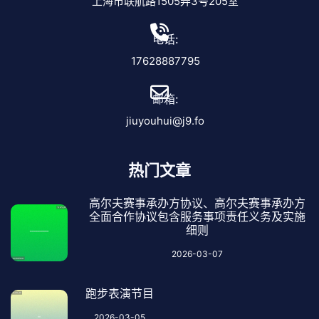
上海市联航路1505弄3号205室
电话:
17628887795
邮箱:
jiuyouhui@j9.fo
热门文章
高尔夫赛事承办方协议、高尔夫赛事承办方
全面合作协议包含服务事项责任义务及实施
细则
2026-03-07
跑步表演节目
2026-03-05