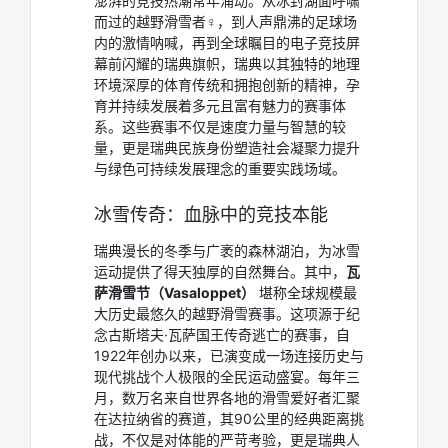
澎湃的竞技热潮常年涌动。从冰封湖面呼啸
而过的越野滑雪者♀️，到人声鼎沸的足球场
内的激情呐喊，再到全球瞩目的电子竞技屏
幕前闪耀的瑞典旗帜，瑞典以其独特的地理
环境深厚的体育传统和拥抱创新的精神，孕
育并持续发展着多元且富有魅力的赛事体
系。这些赛事不仅是速度力量与智慧的较
量，更是瑞典民族身份塑造社会凝聚力提升
与绿色可持续发展理念的重要实践场域。
冰雪传奇：血脉中的竞技本能
瑞典漫长的冬季与广袤的森林湖泊，为冰雪
运动提供了得天独厚的自然舞台。其中，
瓦
萨滑雪节（Vasaloppet）
堪称全球规模最
大历史最悠久的越野滑雪赛事。这项源于纪
念古斯塔夫·瓦萨国王传奇逃亡的赛事，自
1922年创办以来，已演变成一场连接历史与
现代挑战个人极限的全民运动盛宴。每年三
月，数万名来自世界各地的滑雪爱好者汇聚
在达拉纳省的赛道，其90公里的经典距离挑
战，不仅是对体能的严苛考验，更是瑞典人