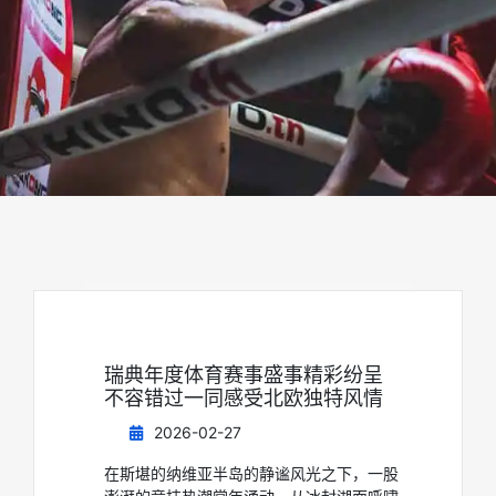
瑞典年度体育赛事盛事精彩纷呈
不容错过一同感受北欧独特风情
2026-02-27
在斯堪的纳维亚半岛的静谧风光之下，一股