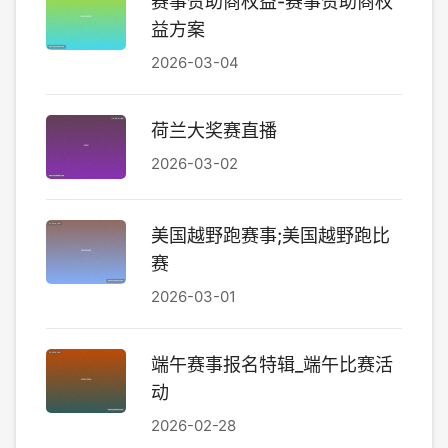
赛事赞助商权益-赛事赞助商权
益方案
2026-03-04
荷兰大奖赛直播
2026-03-02
美国越野跑赛事;美国越野跑比
赛
2026-03-01
端午赛事报名特辑_端午比赛活
动
2026-02-28