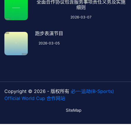
全面合作协议包含服务事项责任义务及实施
细则
2026-03-07
跑步表演节目
2026-03-05
Copyright © 2026 - 版权所有
必一·运动(B-Sports)
Official World Cup 合作网站
SiteMap