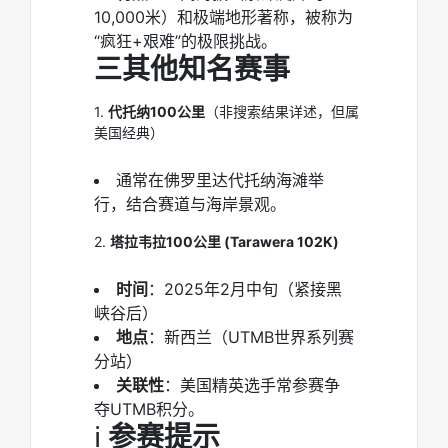
10,000米）和极端地形著称，被称为
“疯狂+艰难”的极限挑战。
三其他知名赛事
1.
代托纳100公里
（非搜索结果详述，但属
美国经典）
通常在佛罗里达代托纳海滩举
行，结合赛道与海岸景观。
2.
塔拉韦拉100公里 (Tarawera 102K)
时间
：2025年2月中旬（紧接黑
峡谷后）
地点
：新西兰（UTMB世界系列赛
分站）
关联性
：美国精英选手常参赛争
夺UTMB积分。
ℹ️
参赛提示